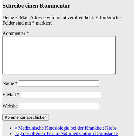
Schreibe einen Kommentar
Deine E-Mail-Adresse wird nicht veröffentlicht.
Erforderliche
Felder sind mit
*
markiert
Kommentar
*
Name
*
E-Mail
*
Website
«
Medizinische Kinesiologie bei der Krankheit Krebs
Tag der offenen Tür im Naturheilzentrum Darmstadt
»