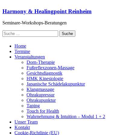
Zum
Inhalt
Harmony & Healingpoint Reinheim
springen
Seminare-Workshops-Beratungen
Suche
nach:
Home
Termine
Veranstaltungen
Dorn-Therapie
Fußreflexzonen-Massage
Gesichtsdiagnostik
HMK Kinesiologie
Japanische Schädelakupunktur
Klangmassage
Ohrakupressur
Ohrakupunktur
Taping
Touch for Health
Wahrnehmung & Intuition – Modul 1 + 2
Unser Team
Kontakt
Cookie-Richtlinie (EU)