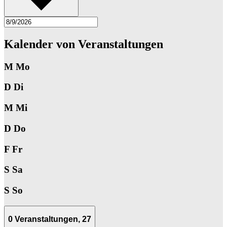
Kalender von Veranstaltungen
M
Mo
D
Di
M
Mi
D
Do
F
Fr
S
Sa
S
So
0 Veranstaltungen,
27